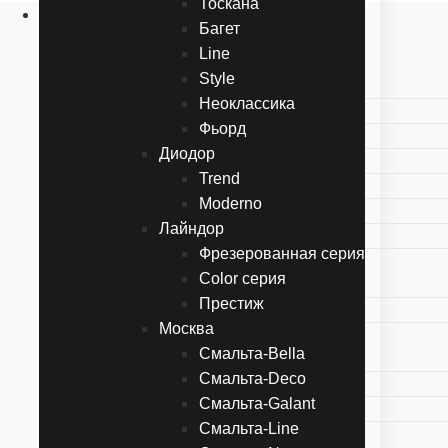
Тоскана
Двери
Багет
Эмаль
Line
Карельские двери
Style
Прованc
Неоклассика
Тоскана
Фьорд
Багет
Диодор
Line
Trend
Style
Moderno
Неоклассика
Лайндор
Фьорд
Фрезерованная серия
Диодор
Color серия
Trend
Престиж
Moderno
Москва
Лайндор
Смальта-Bella
Фрезерованная серия
Смальта-Deco
Color серия
Смальта-Galant
Престиж
Смальта-Line
Москва