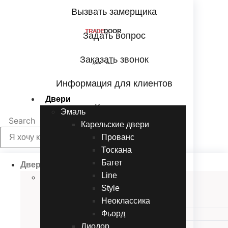
Перейти
Вызвать замерщика
к
содержимому
TRADE
DOOR
Задать вопрос
Заказать звонок
Двери Полы
Информация для клиентов
Двери
Контакты
Эмаль
Search
Карельские двери
Прованc
Тоскана
Багет
Двери
Line
Эмаль
Style
Карельские двери
Неоклассика
Прованc
Фьорд
Тоскана
Диодор
Багет