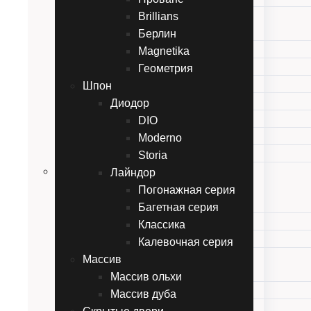
Обердвери
Brillians
Twins
Берлин
Перфетто
Magnetika
Gemelli
Геометрия
Прованс
Шпон
Brillians
Диодор
Берлин
DIO
Magnetika
Moderno
Геометрия
Storia
Шпон
Лайндор
Диодор
Погонажная серия
DIO
Багетная серия
Moderno
Классика
Storia
Калевочная серия
Лайндор
Массив
Погонажная серия
Массив ольхи
Багетная серия
Массив дуба
Классика