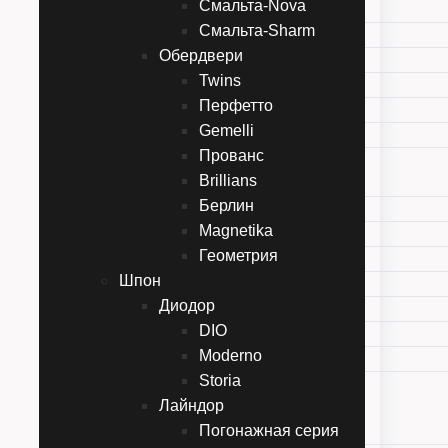
Смальта-Nova
Смальта-Bella
Смальта-Sharm
Смальта-Deco
Обердвери
Смальта-Galant
Twins
Смальта-Line
Перфетто
Смальта-Nova
Gemelli
Смальта-Sharm
Прованс
Обердвери
Brillians
Twins
Берлин
Перфетто
Magnetika
Gemelli
Геометрия
Прованс
Шпон
Brillians
Диодор
Берлин
DIO
Magnetika
Moderno
Геометрия
Storia
Шпон
Лайндор
Диодор
Погонажная серия
DIO