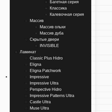
Багетная серия
Moderno
Классика
Storia
Калевочная серия
Лайндор
Массив
Погонажная серия
Массив ольхи
Багетная серия
Массив дуба
Классика
Скрытые двери
Калевочная серия
INVISIBLE
Массив
Ламинат
Массив ольхи
Classic Plus Hidro
Массив дуба
Eligna
Скрытые двери
Eligna Patchwork
INVISIBLE
Ламинат
Impressive
Classic Plus Hidro
Impressive Ultra
Eligna
Perspective Hidro
Eligna Patchwork
Impressive Patterns Ultra
Impressive
Castle Ultra
Impressive Ultra
Muse Ultra