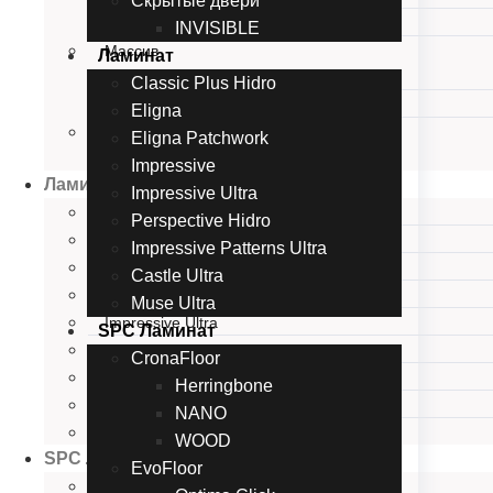
Скрытые двери
Калевочная серия
INVISIBLE
Массив
Ламинат
Массив ольхи
Classic Plus Hidro
Массив дуба
Eligna
Скрытые двери
Eligna Patchwork
INVISIBLE
Impressive
Ламинат
Impressive Ultra
Classic Plus Hidro
Perspective Hidro
Eligna
Impressive Patterns Ultra
Eligna Patchwork
Castle Ultra
Impressive
Muse Ultra
Impressive Ultra
SPC Ламинат
Perspective Hidro
CronaFloor
Impressive Patterns Ultra
Herringbone
Castle Ultra
NANO
Muse Ultra
WOOD
SPC Ламинат
EvoFloor
CronaFloor