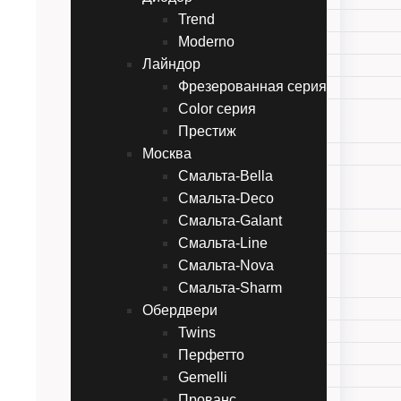
Trend
Line
Moderno
Style
Лайндор
Неоклассика
Фрезерованная серия
Фьорд
Color серия
Диодор
Престиж
Trend
Москва
Moderno
Смальта-Bella
Лайндор
Смальта-Deco
Фрезерованная серия
Смальта-Galant
Color серия
Смальта-Line
Престиж
Смальта-Nova
Москва
Смальта-Bella
Смальта-Sharm
Обердвери
Смальта-Deco
Смальта-Galant
Twins
Смальта-Line
Перфетто
Смальта-Nova
Gemelli
Смальта-Sharm
Прованс