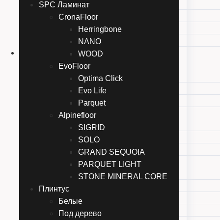
Perspective Hidro
SPC Ламинат
Impressive Patterns Ultra
CronaFloor
Castle Ultra
Herringbone
Muse Ultra
NANO
SPC Ламинат
WOOD
CronaFloor
EvoFloor
Herringbone
Optima Click
NANO
Evo Life
WOOD
Parquet
EvoFloor
Alpinefloor
Optima Click
SIGRID
Evo Life
SOLO
Parquet
GRAND SEQUOIA
Alpinefloor
PARQUET LIGHT
SIGRID
STONE MINERAL CORE
SOLO
Плинтус
GRAND SEQUOIA
Белые
PARQUET LIGHT
Под дерево