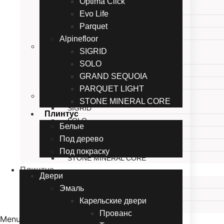
Optima Click
Herringbone
Evo Life
NANO
Parquet
WOOD
Alpinefloor
EvoFloor
SIGRID
Optima Click
SOLO
Evo Life
GRAND SEQUOIA
Parquet
PARQUET LIGHT
Alpinefloor
STONE MINERAL CORE
SIGRID
Плинтус
SOLO
Белые
GRAND SEQUOIA
Под дерево
PARQUET LIGHT
Под покраску
STONE MINERAL CORE
Menu
Плинтус
Двери
Белые
Эмаль
Под дерево
Карельские двери
Под покраску
Прованc
Menu