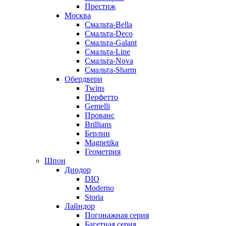
Престиж
Москва
Смальта-Bella
Смальта-Deco
Смальта-Galant
Смальта-Line
Смальта-Nova
Смальта-Sharm
Обердвери
Twins
Перфетто
Gemelli
Прованс
Brillians
Берлин
Magnetika
Геометрия
Шпон
Диодор
DIO
Moderno
Storia
Лайндор
Погонажная серия
Багетная серия