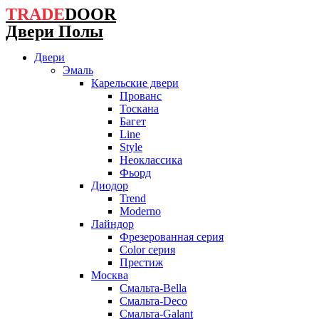
Перейти
TRADE
DOOR
к
Двери Полы
содержимому
Двери
Эмаль
Карельские двери
Прованc
Тоскана
Багет
Line
Style
Неоклассика
Фьорд
Диодор
Trend
Moderno
Лайндор
Фрезерованная серия
Color серия
Престиж
Москва
Смальта-Bella
Смальта-Deco
Смальта-Galant