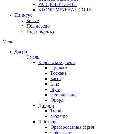
PARQUET LIGHT
STONE MINERAL CORE
Плинтус
Белые
Под дерево
Под покраску
Menu
Двери
Эмаль
Карельские двери
Прованc
Тоскана
Багет
Line
Style
Неоклассика
Фьорд
Диодор
Trend
Moderno
Лайндор
Фрезерованная серия
Color серия