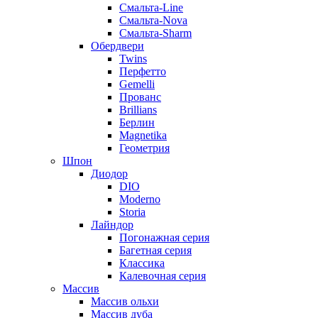
Смальта-Line
Смальта-Nova
Смальта-Sharm
Обердвери
Twins
Перфетто
Gemelli
Прованс
Brillians
Берлин
Magnetika
Геометрия
Шпон
Диодор
DIO
Moderno
Storia
Лайндор
Погонажная серия
Багетная серия
Классика
Калевочная серия
Массив
Массив ольхи
Массив дуба