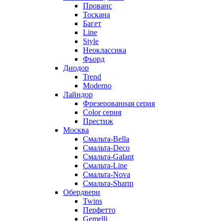
Прованc
Тоскана
Багет
Line
Style
Неоклассика
Фьорд
Диодор
Trend
Moderno
Лайндор
Фрезерованная серия
Color серия
Престиж
Москва
Смальта-Bella
Смальта-Deco
Смальта-Galant
Смальта-Line
Смальта-Nova
Смальта-Sharm
Обердвери
Twins
Перфетто
Gemelli