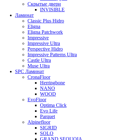
Скрытые двери
INVISIBLE
Ламинат
Classic Plus Hidro
Eligna
Eligna Patchwork
Impressive
Impressive Ultra
Perspective Hidro
Impressive Patterns Ultra
Castle Ultra
Muse Ultra
SPC Ламинат
CronaFloor
Herringbone
NANO
WOOD
EvoFloor
Optima Click
Evo Life
Parquet
Alpinefloor
SIGRID
SOLO
GRAND SEQUOIA