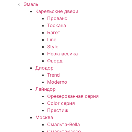
Эмаль
Карельские двери
Прованc
Тоскана
Багет
Line
Style
Неоклассика
Фьорд
Диодор
Trend
Moderno
Лайндор
Фрезерованная серия
Color серия
Престиж
Москва
Смальта-Bella
Смальта-Deco