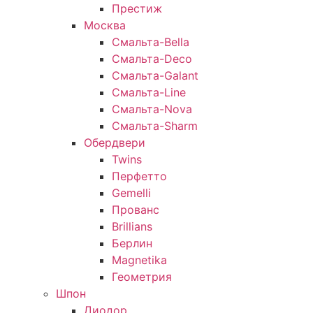
Престиж
Москва
Смальта-Bella
Смальта-Deco
Смальта-Galant
Смальта-Line
Смальта-Nova
Смальта-Sharm
Обердвери
Twins
Перфетто
Gemelli
Прованс
Brillians
Берлин
Magnetika
Геометрия
Шпон
Диодор