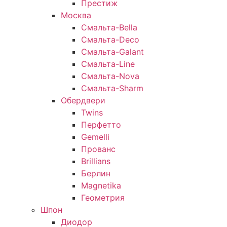
Престиж
Москва
Смальта-Bella
Смальта-Deco
Смальта-Galant
Смальта-Line
Смальта-Nova
Смальта-Sharm
Обердвери
Twins
Перфетто
Gemelli
Прованс
Brillians
Берлин
Magnetika
Геометрия
Шпон
Диодор