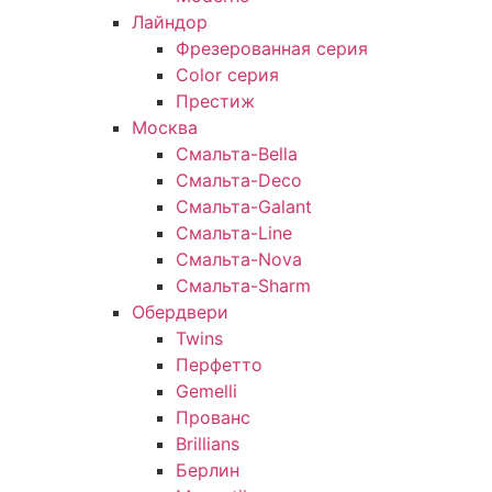
Лайндор
Фрезерованная серия
Color серия
Престиж
Москва
Смальта-Bella
Смальта-Deco
Смальта-Galant
Смальта-Line
Смальта-Nova
Смальта-Sharm
Обердвери
Twins
Перфетто
Gemelli
Прованс
Brillians
Берлин