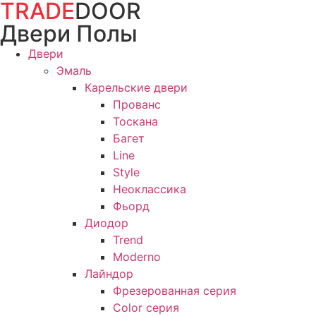
TRADE
DOOR
Перейти
к
Двери Полы
содержимому
Двери
Эмаль
Карельские двери
Прованc
Тоскана
Багет
Line
Style
Неоклассика
Фьорд
Диодор
Trend
Moderno
Лайндор
Фрезерованная серия
Color серия