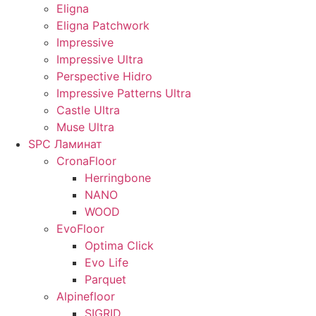
Eligna
Eligna Patchwork
Impressive
Impressive Ultra
Perspective Hidro
Impressive Patterns Ultra
Castle Ultra
Muse Ultra
SPC Ламинат
CronaFloor
Herringbone
NANO
WOOD
EvoFloor
Optima Click
Evo Life
Parquet
Alpinefloor
SIGRID