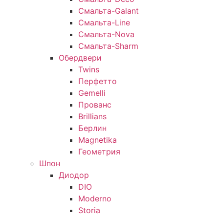
Смальта-Galant
Смальта-Line
Смальта-Nova
Смальта-Sharm
Обердвери
Twins
Перфетто
Gemelli
Прованс
Brillians
Берлин
Magnetika
Геометрия
Шпон
Диодор
DIO
Moderno
Storia