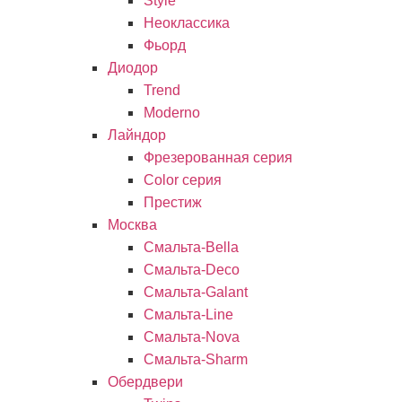
Style
Неоклассика
Фьорд
Диодор
Trend
Moderno
Лайндор
Фрезерованная серия
Color серия
Престиж
Москва
Смальта-Bella
Смальта-Deco
Смальта-Galant
Смальта-Line
Смальта-Nova
Смальта-Sharm
Обердвери