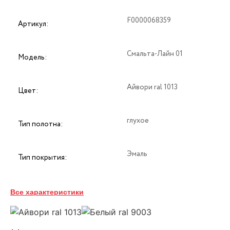
F0000068359
Артикул:
Смальта-Лайн 01
Модель:
Айвори ral 1013
Цвет:
глухое
Тип полотна:
Эмаль
Тип покрытия:
38
Толщина:
Все характеристики
Хай-тек
Стиль: