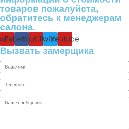
товаров пожалуйста,
обратитесь к менеджерам
салона.
outube
Facebook
Youtube
Twitter
Youtube
Вызвать замерщика