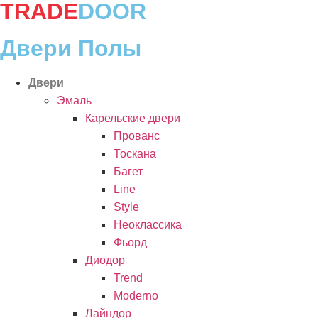
TRADE
DOOR
Перейти
к
содержимому
Двери Полы
Двери
Эмаль
Карельские двери
Прованc
Тоскана
Багет
Line
Style
Неоклассика
Фьорд
Диодор
Trend
Moderno
Лайндор