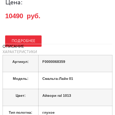
Цена:
гофрокартон,
10490
руб.
Упаковка:
полиэтилен
складская
Вид номенклатуры:
ПОДРОБНЕЕ
ОПИСАНИЕ
Каркасно-щитовое
ХАРАКТЕРИСТИКИ
полотно с фрезеровкой.
Накладка мдф 6 мм.
Артикул:
F0000068359
Реечное заполнение по
Особенности:
ГОСТ 6629-88. Эмаль
трехкомпонентная,
Модель:
Смальта-Лайн 01
полиуретановая
Цвет:
Айвори ral 1013
Тип полотна:
глухое