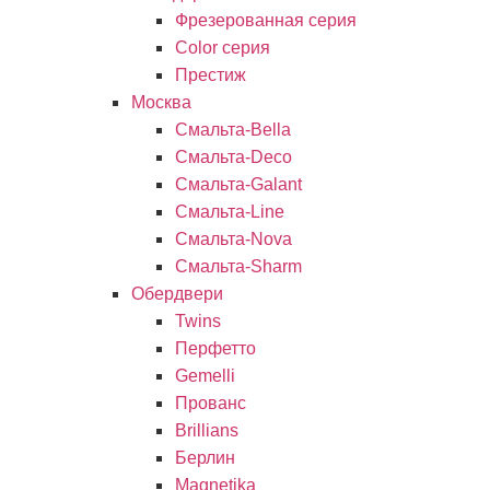
Фрезерованная серия
Color серия
Престиж
Москва
Смальта-Bella
Смальта-Deco
Смальта-Galant
Смальта-Line
Смальта-Nova
Смальта-Sharm
Обердвери
Twins
Перфетто
Gemelli
Прованс
Brillians
Берлин
Magnetika