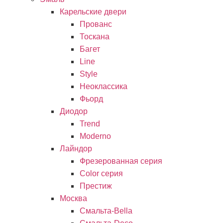
Карельские двери
Прованc
Тоскана
Багет
Line
Style
Неоклассика
Фьорд
Диодор
Trend
Moderno
Лайндор
Фрезерованная серия
Color серия
Престиж
Москва
Смальта-Bella