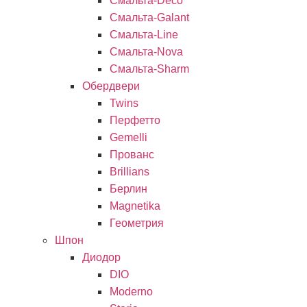
Смальта-Deco
Смальта-Galant
Смальта-Line
Смальта-Nova
Смальта-Sharm
Обердвери
Twins
Перфетто
Gemelli
Прованс
Brillians
Берлин
Magnetika
Геометрия
Шпон
Диодор
DIO
Moderno