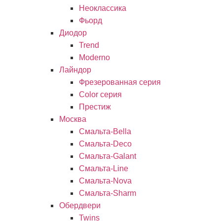
Неоклассика
Фьорд
Диодор
Trend
Moderno
Лайндор
Фрезерованная серия
Color серия
Престиж
Москва
Смальта-Bella
Смальта-Deco
Смальта-Galant
Смальта-Line
Смальта-Nova
Смальта-Sharm
Обердвери
Twins