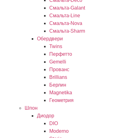
Смальта-Deco
Смальта-Galant
Смальта-Line
Смальта-Nova
Смальта-Sharm
Обердвери
Twins
Перфетто
Gemelli
Прованс
Brillians
Берлин
Magnetika
Геометрия
Шпон
Диодор
DIO
Moderno