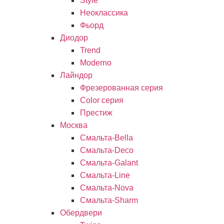
Style
Неоклассика
Фьорд
Диодор
Trend
Moderno
Лайндор
Фрезерованная серия
Color серия
Престиж
Москва
Смальта-Bella
Смальта-Deco
Смальта-Galant
Смальта-Line
Смальта-Nova
Смальта-Sharm
Обердвери