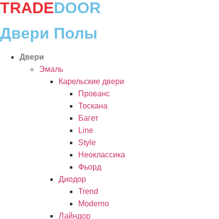
TRADE
DOOR
Перейти
к
содержимому
Двери Полы
Двери
Эмаль
Карельские двери
Прованc
Тоскана
Багет
Line
Style
Неоклассика
Фьорд
Диодор
Trend
Moderno
Лайндор