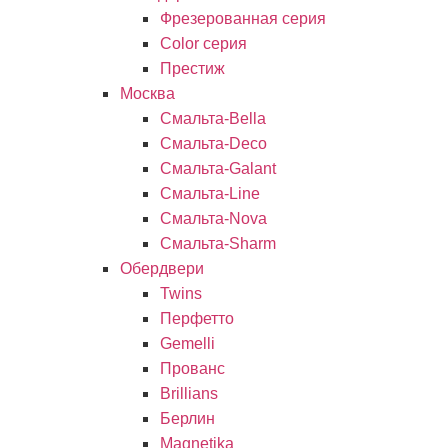
Фрезерованная серия
Color серия
Престиж
Москва
Смальта-Bella
Смальта-Deco
Смальта-Galant
Смальта-Line
Смальта-Nova
Смальта-Sharm
Обердвери
Twins
Перфетто
Gemelli
Прованс
Brillians
Берлин
Magnetika