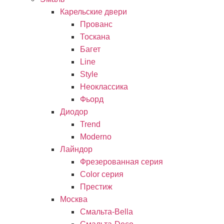
Карельские двери
Прованc
Тоскана
Багет
Line
Style
Неоклассика
Фьорд
Диодор
Trend
Moderno
Лайндор
Фрезерованная серия
Color серия
Престиж
Москва
Смальта-Bella