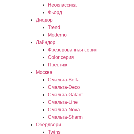
Неоклассика
Фьорд
Диодор
Trend
Moderno
Лайндор
Фрезерованная серия
Color серия
Престиж
Москва
Смальта-Bella
Смальта-Deco
Смальта-Galant
Смальта-Line
Смальта-Nova
Смальта-Sharm
Обердвери
Twins