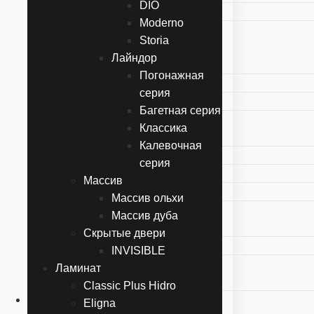
DIO
Геометрия
Moderno
Шпон
Storia
Диодор
Лайндор
DIO
Погонажная
Moderno
серия
Storia
Багетная серия
Лайндор
Классика
Погонажная серия
Калевочная
Багетная серия
серия
Классика
Массив
Калевочная серия
Массив ольхи
Массив
Массив дуба
Массив ольхи
Скрытые двери
Массив дуба
INVISIBLE
Скрытые двери
Ламинат
INVISIBLE
Classic Plus Hidro
Ламинат
Eligna