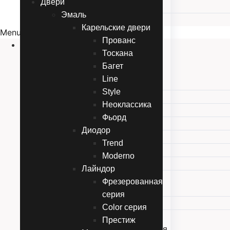
Двери
Под дерево
Эмаль
Под покраску
Карельские двери
Menu
Прованc
Двери
Тоскана
Эмаль
Багет
Карельские двери
Line
Прованc
Style
Тоскана
Неоклассика
Багет
Фьорд
Line
Диодор
Style
Trend
Неоклассика
Moderno
Фьорд
Лайндор
Диодор
Фрезерованная
Trend
серия
Moderno
Color серия
Лайндор
Престиж
Фрезерованная серия