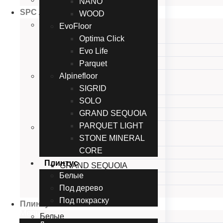
NANO
SPC Ламинат
WOOD
CronaFloor
EvoFloor
Herringbone
Optima Click
NANO
Evo Life
WOOD
Parquet
EvoFloor
Alpinefloor
Optima Click
SIGRID
SOLO
Evo Life
GRAND SEQUOIA
Parquet
PARQUET LIGHT
Alpinefloor
STONE MINERAL
SIGRID
CORE
SOLO
Плинтус
GRAND SEQUOIA
Белые
PARQUET LIGHT
Под дерево
STONE MINERAL CORE
Под покраску
Плинтус
Menu
Белые