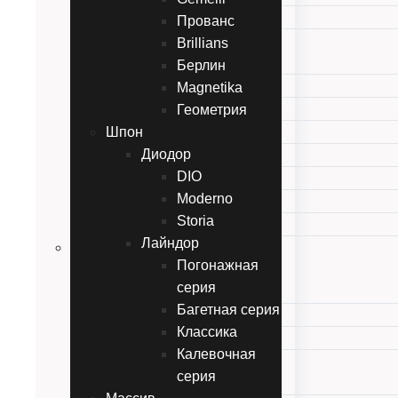
Смальта-Sharm
Прованс
Обердвери
Brillians
Twins
Берлин
Перфетто
Magnetika
Gemelli
Геометрия
Шпон
Прованс
Диодор
Brillians
DIO
Берлин
Moderno
Magnetika
Storia
Геометрия
Лайндор
Шпон
Погонажная
Диодор
серия
DIO
Багетная серия
Moderno
Классика
Storia
Калевочная
Лайндор
серия
Погонажная серия