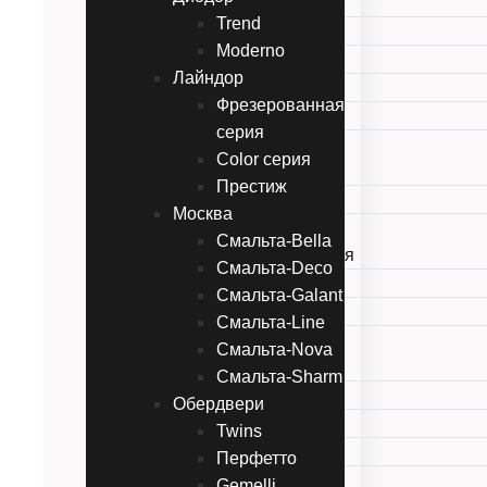
Багет
Trend
Line
Moderno
Style
Лайндор
Неоклассика
Фрезерованная
Фьорд
серия
Диодор
Color серия
Trend
Престиж
Moderno
Москва
Лайндор
Смальта-Bella
Фрезерованная серия
Смальта-Deco
Color серия
Смальта-Galant
Престиж
Смальта-Line
Москва
Смальта-Nova
Смальта-Bella
Смальта-Sharm
Смальта-Deco
Обердвери
Смальта-Galant
Twins
Смальта-Line
Перфетто
Смальта-Nova
Gemelli