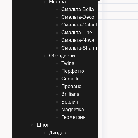
Москва
Color серия
Смальта-Bella
Престиж
Смальта-Deco
Москва
Смальта-Galant
Смальта-Bella
Смальта-Line
Смальта-Deco
Смальта-Nova
Смальта-Galant
Смальта-Sharm
Смальта-Line
Обердвери
Смальта-Nova
Twins
Перфетто
Смальта-Sharm
Gemelli
Обердвери
Прованс
Twins
Brillians
Перфетто
Берлин
Gemelli
Magnetika
Прованс
Геометрия
Brillians
Шпон
Берлин
Диодор
Magnetika