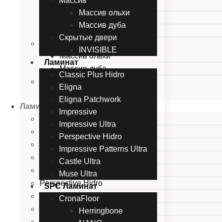
Массив
Багетная серия
Массив ольхи
Классика
Массив дуба
Калевочная серия
Скрытые двери
Массив
INVISIBLE
Массив ольхи
Ламинат
Массив дуба
Classic Plus Hidro
Скрытые двери
Eligna
INVISIBLE
Eligna Patchwork
Ламинат
Impressive
Classic Plus Hidro
Impressive Ultra
Eligna
Perspective Hidro
Eligna Patchwork
Impressive Patterns Ultra
Impressive
Castle Ultra
Impressive Ultra
Muse Ultra
Perspective Hidro
SPC Ламинат
Impressive Patterns Ultra
CronaFloor
Castle Ultra
Herringbone
Muse Ultra