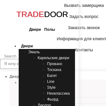
Перейти
Вызвать замерщика
к
TRADE
DOOR
содержимому
Задать вопрос
Заказать звонок
Двери Полы
Информация для клиен
Двери
Контакты
Эмаль
Search
Карельские двери
Прованc
Тоскана
Багет
Двери
Line
Эмаль
Style
Карельские двери
Неоклассика
Прованc
Фьорд
Тоскана
Диодор