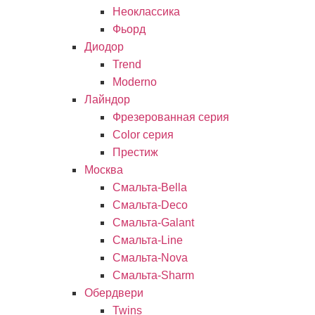
Неоклассика
Фьорд
Диодор
Trend
Moderno
Лайндор
Фрезерованная серия
Color серия
Престиж
Москва
Смальта-Bella
Смальта-Deco
Смальта-Galant
Смальта-Line
Смальта-Nova
Смальта-Sharm
Обердвери
Twins