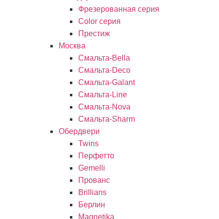
Фрезерованная серия
Color серия
Престиж
Москва
Смальта-Bella
Смальта-Deco
Смальта-Galant
Смальта-Line
Смальта-Nova
Смальта-Sharm
Обердвери
Twins
Перфетто
Gemelli
Прованс
Brillians
Берлин
Magnetika