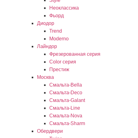
Style
Неоклассика
Фьорд
Диодор
Trend
Moderno
Лайндор
Фрезерованная серия
Color серия
Престиж
Москва
Смальта-Bella
Смальта-Deco
Смальта-Galant
Смальта-Line
Смальта-Nova
Смальта-Sharm
Обердвери