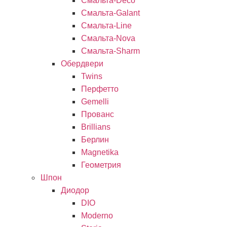
Смальта-Deco
Смальта-Galant
Смальта-Line
Смальта-Nova
Смальта-Sharm
Обердвери
Twins
Перфетто
Gemelli
Прованс
Brillians
Берлин
Magnetika
Геометрия
Шпон
Диодор
DIO
Moderno