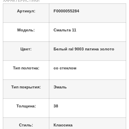
ХАРАКТЕРИСТИКИ
заказная
Вид номенклатуры:
Артикул:
F0000055284
Глубокая фрезеровка.
Особенности:
Полнотелое.
Модель:
Смальта 11
Цвет:
Белый ral 9003 патина золото
Тип полотна:
со стеклом
Тип покрытия:
Эмаль
Толщина:
38
Стиль:
Классика