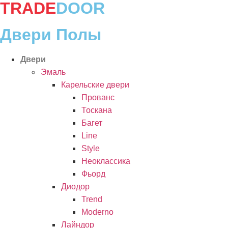
TRADE
DOOR
Перейти
к
содержимому
Двери Полы
Двери
Эмаль
Карельские двери
Прованc
Тоскана
Багет
Line
Style
Неоклассика
Фьорд
Диодор
Trend
Moderno
Лайндор