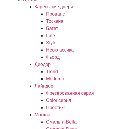
Карельские двери
Прованc
Тоскана
Багет
Line
Style
Неоклассика
Фьорд
Диодор
Trend
Moderno
Лайндор
Фрезерованная серия
Color серия
Престиж
Москва
Смальта-Bella