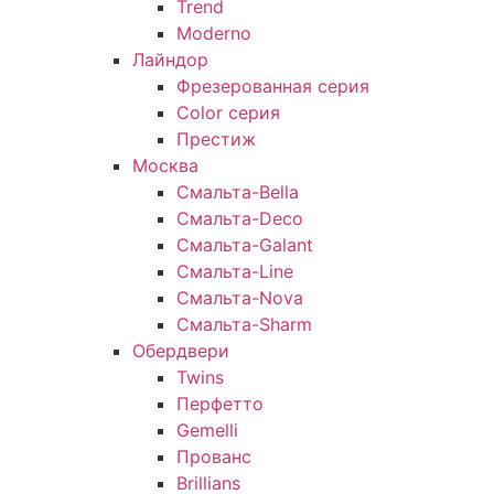
Trend
Moderno
Лайндор
Фрезерованная серия
Color серия
Престиж
Москва
Смальта-Bella
Смальта-Deco
Смальта-Galant
Смальта-Line
Смальта-Nova
Смальта-Sharm
Обердвери
Twins
Перфетто
Gemelli
Прованс
Brillians