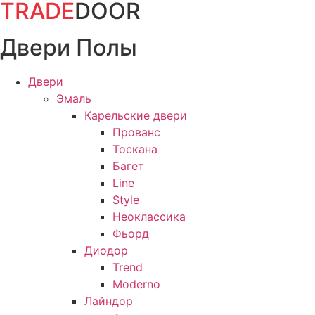
TRADE
DOOR
Перейти
к
Двери Полы
содержимому
Двери
Эмаль
Карельские двери
Прованc
Тоскана
Багет
Line
Style
Неоклассика
Фьорд
Диодор
Trend
Moderno
Лайндор