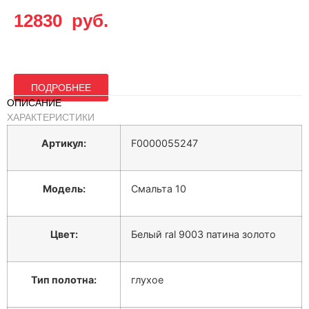
Упаковка:
полиэтилен
12830
руб.
заказная
Вид номенклатуры:
ПОДРОБНЕЕ
Глубокая
ОПИСАНИЕ
фрезеровка.
Особенности:
ХАРАКТЕРИСТИКИ
Полнотелое.
Артикул:
F0000055247
Модель:
Смальта 10
Цвет:
Белый ral 9003 патина золото
Тип полотна:
глухое