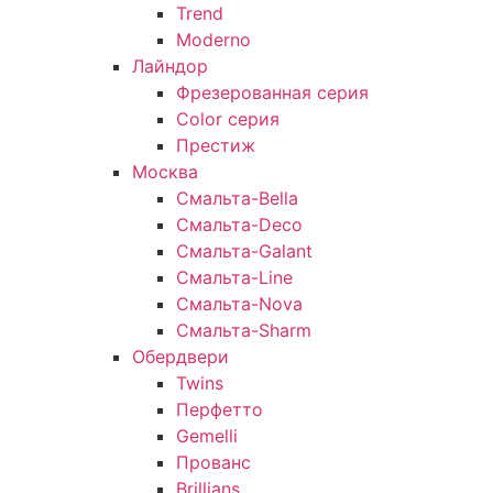
Trend
Moderno
Лайндор
Фрезерованная серия
Color серия
Престиж
Москва
Смальта-Bella
Смальта-Deco
Смальта-Galant
Смальта-Line
Смальта-Nova
Смальта-Sharm
Обердвери
Twins
Перфетто
Gemelli
Прованс
Brillians