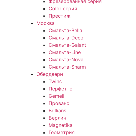
Фрезерованная серия
Color серия
Престиж
Москва
Смальта-Bella
Смальта-Deco
Смальта-Galant
Смальта-Line
Смальта-Nova
Смальта-Sharm
Обердвери
Twins
Перфетто
Gemelli
Прованс
Brillians
Берлин
Magnetika
Геометрия