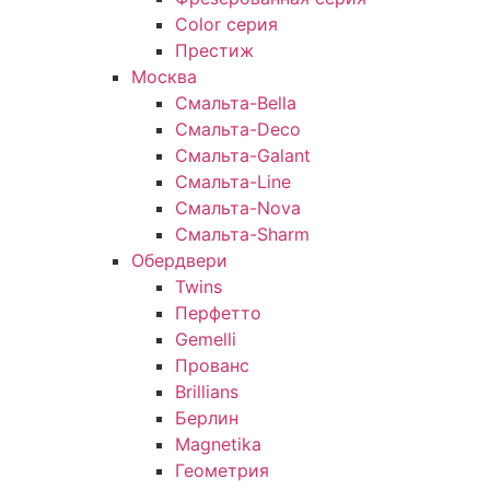
Color серия
Престиж
Москва
Смальта-Bella
Смальта-Deco
Смальта-Galant
Смальта-Line
Смальта-Nova
Смальта-Sharm
Обердвери
Twins
Перфетто
Gemelli
Прованс
Brillians
Берлин
Magnetika
Геометрия