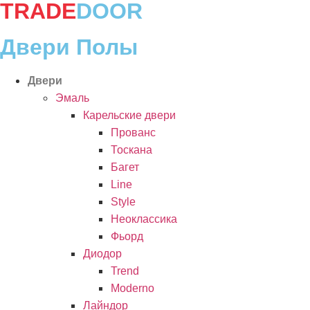
TRADE
DOOR
Перейти
к
содержимому
Двери Полы
Двери
Эмаль
Карельские двери
Прованc
Тоскана
Багет
Line
Style
Неоклассика
Фьорд
Диодор
Trend
Moderno
Лайндор