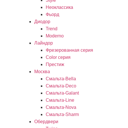
Style
Неоклассика
Фьорд
Диодор
Trend
Moderno
Лайндор
Фрезерованная серия
Color серия
Престиж
Москва
Смальта-Bella
Смальта-Deco
Смальта-Galant
Смальта-Line
Смальта-Nova
Смальта-Sharm
Обердвери