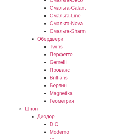
Смальта-Deco
Смальта-Galant
Смальта-Line
Смальта-Nova
Смальта-Sharm
Обердвери
Twins
Перфетто
Gemelli
Прованс
Brillians
Берлин
Magnetika
Геометрия
Шпон
Диодор
DIO
Moderno