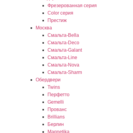
Фрезерованная серия
Color серия
Престиж
Москва
Смальта-Bella
Смальта-Deco
Смальта-Galant
Смальта-Line
Смальта-Nova
Смальта-Sharm
Обердвери
Twins
Перфетто
Gemelli
Прованс
Brillians
Берлин
Magnetika