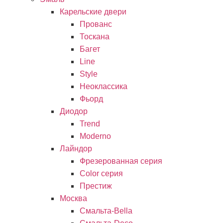
Карельские двери
Прованc
Тоскана
Багет
Line
Style
Неоклассика
Фьорд
Диодор
Trend
Moderno
Лайндор
Фрезерованная серия
Color серия
Престиж
Москва
Смальта-Bella