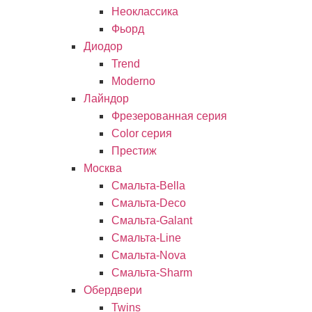
Неоклассика
Фьорд
Диодор
Trend
Moderno
Лайндор
Фрезерованная серия
Color серия
Престиж
Москва
Смальта-Bella
Смальта-Deco
Смальта-Galant
Смальта-Line
Смальта-Nova
Смальта-Sharm
Обердвери
Twins