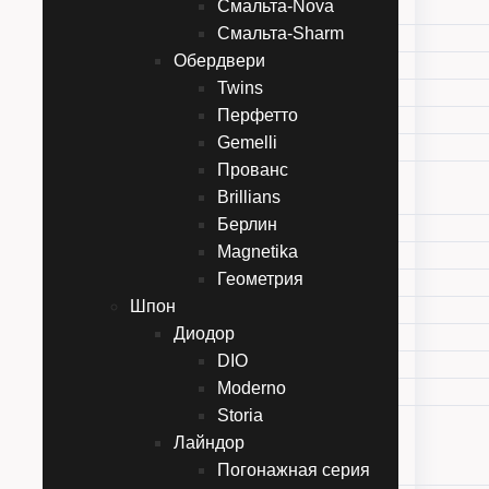
Смальта-Nova
Смальта-Bella
Смальта-Sharm
Смальта-Deco
Обердвери
Смальта-Galant
Twins
Смальта-Line
Перфетто
Смальта-Nova
Gemelli
Смальта-Sharm
Прованс
Обердвери
Brillians
Twins
Берлин
Перфетто
Magnetika
Gemelli
Геометрия
Прованс
Шпон
Brillians
Диодор
Берлин
DIO
Magnetika
Moderno
Геометрия
Storia
Шпон
Лайндор
Диодор
Погонажная серия
DIO