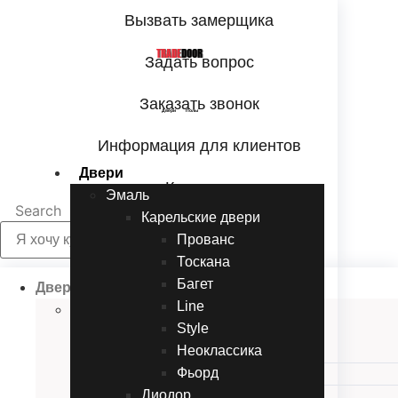
Перейти
Вызвать замерщика
к
содержимому
TRADE
DOOR
Задать вопрос
Заказать звонок
Двери Полы
Информация для клиентов
Двери
Контакты
Эмаль
Search
Карельские двери
Прованc
Тоскана
Багет
Двери
Line
Эмаль
Style
Карельские двери
Неоклассика
Прованc
Фьорд
Тоскана
Диодор
Багет