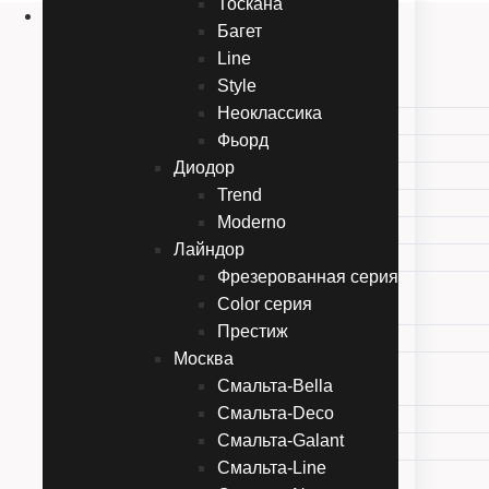
Тоскана
Двери
Багет
Эмаль
Line
Карельские двери
Style
Прованc
Неоклассика
Тоскана
Фьорд
Багет
Диодор
Line
Trend
Style
Moderno
Неоклассика
Лайндор
Фьорд
Фрезерованная серия
Диодор
Color серия
Trend
Престиж
Moderno
Москва
Лайндор
Смальта-Bella
Фрезерованная серия
Смальта-Deco
Color серия
Смальта-Galant
Престиж
Смальта-Line
Москва