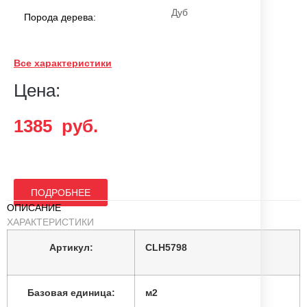
Дуб
Порода дерева:
четырехсторонняя
Все характеристики
Фаска:
микро-фаска
Цена:
Светлый
Тон:
1385
руб.
190 мм
Ширина:
ПОДРОБНЕЕ
1200 мм
ОПИСАНИЕ
Длина:
ХАРАКТЕРИСТИКИ
Артикул:
CLH5798
8 мм
Толщина:
Базовая единица:
м2
замковое соединение
Тип соединения: