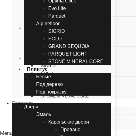
Optima Click
Herringbone
Evo Life
NANO
Parquet
WOOD
Alpinefloor
EvoFloor
SIGRID
Optima Click
SOLO
Evo Life
GRAND SEQUOIA
Parquet
PARQUET LIGHT
Alpinefloor
STONE MINERAL CORE
SIGRID
Плинтус
SOLO
Белые
GRAND SEQUOIA
Под дерево
PARQUET LIGHT
Под покраску
STONE MINERAL CORE
Menu
Плинтус
Двери
Белые
Эмаль
Под дерево
Карельские двери
Под покраску
Прованc
Menu