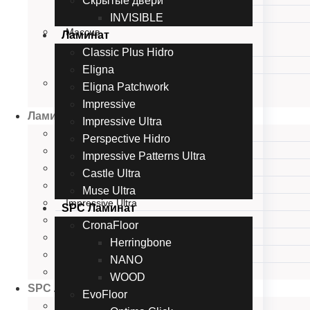
Скрытые двери
Калевочная серия
INVISIBLE
Массив
Ламинат
Массив ольхи
Classic Plus Hidro
Массив дуба
Eligna
Скрытые двери
Eligna Patchwork
INVISIBLE
Impressive
Ламинат
Impressive Ultra
Classic Plus Hidro
Perspective Hidro
Eligna
Impressive Patterns Ultra
Eligna Patchwork
Castle Ultra
Impressive
Muse Ultra
Impressive Ultra
SPC Ламинат
Perspective Hidro
CronaFloor
Impressive Patterns Ultra
Herringbone
Castle Ultra
NANO
Muse Ultra
WOOD
SPC Ламинат
EvoFloor
CronaFloor