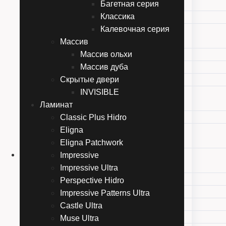
Багетная серия
Moderno
Классика
Storia
Калевочная серия
Лайндор
Массив
Погонажная серия
Массив ольхи
Багетная серия
Массив дуба
Классика
Скрытые двери
Калевочная серия
INVISIBLE
Массив
Ламинат
Массив ольхи
Classic Plus Hidro
Массив дуба
Eligna
Скрытые двери
Eligna Patchwork
INVISIBLE
Ламинат
Impressive
Classic Plus Hidro
Impressive Ultra
Eligna
Perspective Hidro
Eligna Patchwork
Impressive Patterns Ultra
Impressive
Castle Ultra
Impressive Ultra
Muse Ultra