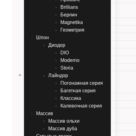
Обердвери
Brillians
Twins
Берлин
Перфетто
Magnetika
Gemelli
Геометрия
Прованс
Шпон
Brillians
Диодор
Берлин
DIO
Magnetika
Moderno
Геометрия
Storia
Шпон
Лайндор
Диодор
Погонажная серия
DIO
Багетная серия
Moderno
Классика
Storia
Калевочная серия
Лайндор
Массив
Погонажная серия
Массив ольхи
Багетная серия
Массив дуба
Классика