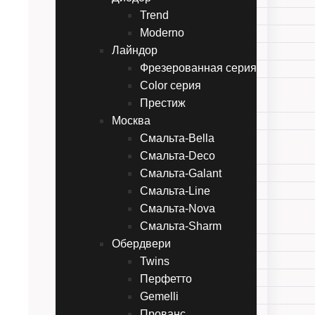
Trend
Line
Moderno
Style
Лайндор
Неоклассика
Фрезерованная серия
Фьорд
Color серия
Диодор
Престиж
Trend
Москва
Moderno
Смальта-Bella
Лайндор
Смальта-Deco
Фрезерованная серия
Смальта-Galant
Color серия
Смальта-Line
Престиж
Смальта-Nova
Москва
Смальта-Bella
Смальта-Sharm
Обердвери
Смальта-Deco
Смальта-Galant
Twins
Смальта-Line
Перфетто
Смальта-Nova
Gemelli
Смальта-Sharm
Прованс