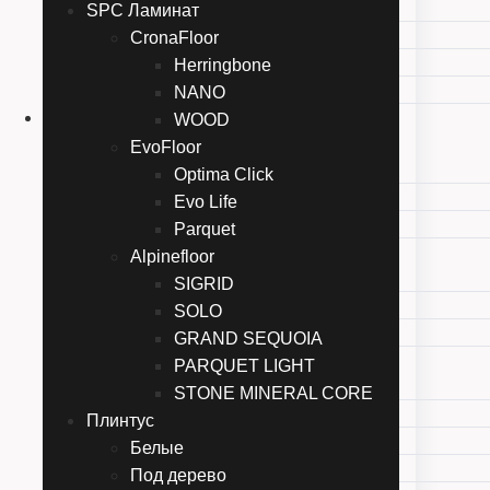
Perspective Hidro
SPC Ламинат
Impressive Patterns Ultra
CronaFloor
Castle Ultra
Herringbone
Muse Ultra
NANO
SPC Ламинат
WOOD
CronaFloor
EvoFloor
Herringbone
Optima Click
NANO
Evo Life
WOOD
Parquet
EvoFloor
Alpinefloor
Optima Click
SIGRID
Evo Life
SOLO
Parquet
GRAND SEQUOIA
Alpinefloor
PARQUET LIGHT
SIGRID
STONE MINERAL CORE
SOLO
Плинтус
GRAND SEQUOIA
Белые
PARQUET LIGHT
Под дерево