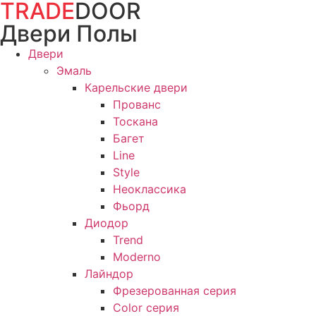
TRADE
DOOR
Перейти
к
Двери Полы
содержимому
Двери
Эмаль
Карельские двери
Прованc
Тоскана
Багет
Line
Style
Неоклассика
Фьорд
Диодор
Trend
Moderno
Лайндор
Фрезерованная серия
Color серия