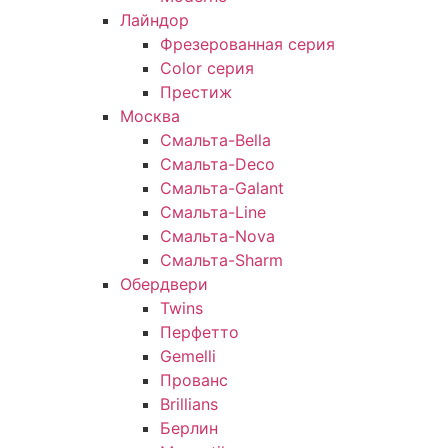
Лайндор
Фрезерованная серия
Color серия
Престиж
Москва
Смальта-Bella
Смальта-Deco
Смальта-Galant
Смальта-Line
Смальта-Nova
Смальта-Sharm
Обердвери
Twins
Перфетто
Gemelli
Прованс
Brillians
Берлин