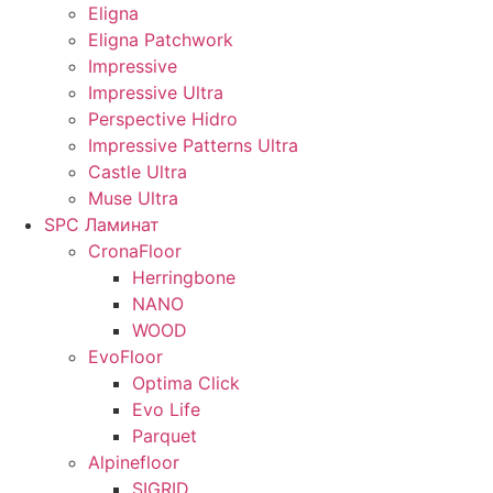
Eligna
Eligna Patchwork
Impressive
Impressive Ultra
Perspective Hidro
Impressive Patterns Ultra
Castle Ultra
Muse Ultra
SPC Ламинат
CronaFloor
Herringbone
NANO
WOOD
EvoFloor
Optima Click
Evo Life
Parquet
Alpinefloor
SIGRID