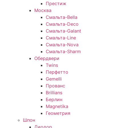
Престиж
Москва
Смальта-Bella
Смальта-Deco
Смальта-Galant
Смальта-Line
Смальта-Nova
Смальта-Sharm
Обердвери
Twins
Перфетто
Gemelli
Прованс
Brillians
Берлин
Magnetika
Геометрия
Шпон
Диодор