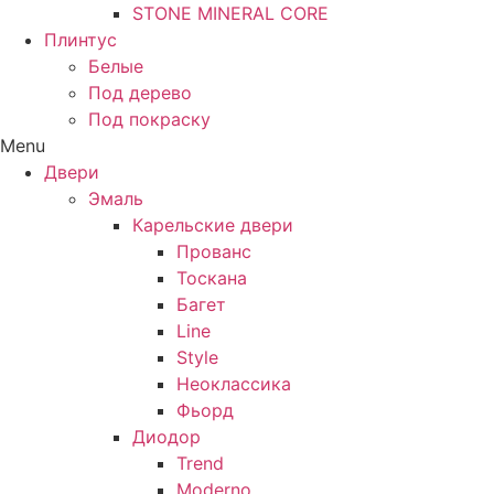
STONE MINERAL CORE
Плинтус
Белые
Под дерево
Под покраску
Menu
Двери
Эмаль
Карельские двери
Прованc
Тоскана
Багет
Line
Style
Неоклассика
Фьорд
Диодор
Trend
Moderno