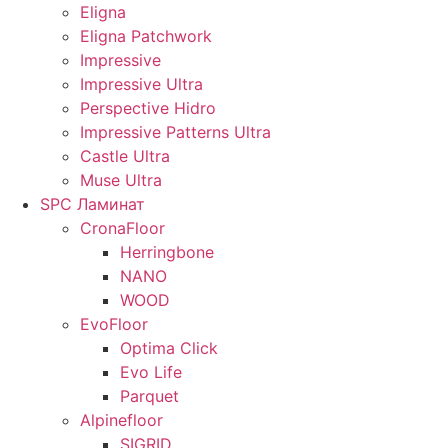
Eligna
Eligna Patchwork
Impressive
Impressive Ultra
Perspective Hidro
Impressive Patterns Ultra
Castle Ultra
Muse Ultra
SPC Ламинат
CronaFloor
Herringbone
NANO
WOOD
EvoFloor
Optima Click
Evo Life
Parquet
Alpinefloor
SIGRID