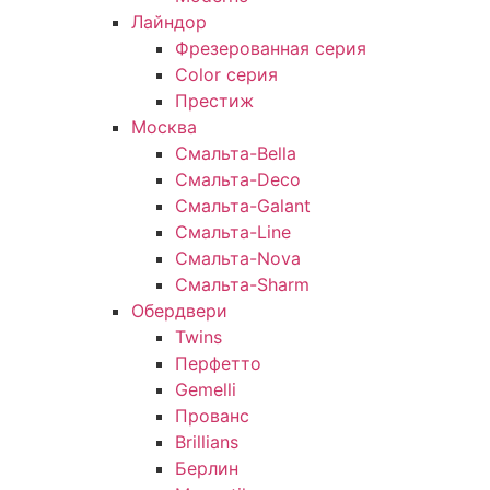
Лайндор
Фрезерованная серия
Color серия
Престиж
Москва
Смальта-Bella
Смальта-Deco
Смальта-Galant
Смальта-Line
Смальта-Nova
Смальта-Sharm
Обердвери
Twins
Перфетто
Gemelli
Прованс
Brillians
Берлин