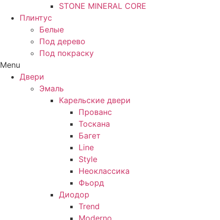
STONE MINERAL CORE
Плинтус
Белые
Под дерево
Под покраску
Menu
Двери
Эмаль
Карельские двери
Прованc
Тоскана
Багет
Line
Style
Неоклассика
Фьорд
Диодор
Trend
Moderno