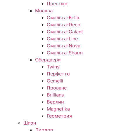
Престиж
Москва
Смальта-Bella
Смальта-Deco
Смальта-Galant
Смальта-Line
Смальта-Nova
Смальта-Sharm
Обердвери
Twins
Перфетто
Gemelli
Прованс
Brillians
Берлин
Magnetika
Геометрия
Шпон
Диодор