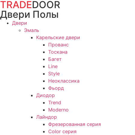
TRADE
DOOR
Перейти
к
Двери Полы
содержимому
Двери
Эмаль
Карельские двери
Прованc
Тоскана
Багет
Line
Style
Неоклассика
Фьорд
Диодор
Trend
Moderno
Лайндор
Фрезерованная серия
Color серия