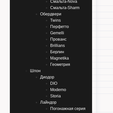
Смальта-Nova
Смальта-Bella
Смальта-Sharm
Смальта-Deco
Обердвери
Смальта-Galant
Twins
Смальта-Line
Перфетто
Смальта-Nova
Gemelli
Смальта-Sharm
Прованс
Обердвери
Brillians
Twins
Берлин
Перфетто
Magnetika
Gemelli
Геометрия
Прованс
Шпон
Brillians
Диодор
Берлин
DIO
Magnetika
Moderno
Геометрия
Storia
Шпон
Лайндор
Диодор
Погонажная серия
DIO