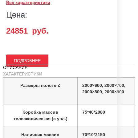
100*15*2080
Все характеристики
телескопический
Цена:
Массив
телескопический
24851
руб.
Добор
200*15*2080
Массив (для дверей
Карниз
ПОДРОБНЕЕ
600/700/800/900 мм)
ОПИСАНИЕ
ХАРАКТЕРИСТИКИ
Массив 80*80*20
Розетка
Размеры полотен:
2000×600, 2000×700,
2000×800, 2000×900
Массив 110*80*20
Цоколь
Коробка массив
75*40*2080
телескопическая (с упл.)
Массив 33*08*2000
Притвор
Наличник массив
70*10*2150