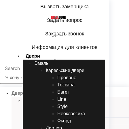
Перейти
Вызвать замерщика
к
содержимому
TRADE
DOOR
Задать вопрос
Заказать звонок
Двери Полы
Информация для клиентов
Двери
Контакты
Эмаль
Search
Карельские двери
Прованc
Тоскана
Багет
Двери
Line
Эмаль
Style
Карельские двери
Неоклассика
Прованc
Фьорд
Тоскана
Диодор
Багет