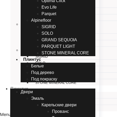
Optima Click
Herringbone
Evo Life
NANO
Parquet
WOOD
Alpinefloor
EvoFloor
SIGRID
Optima Click
SOLO
Evo Life
GRAND SEQUOIA
Parquet
PARQUET LIGHT
Alpinefloor
STONE MINERAL CORE
SIGRID
Плинтус
SOLO
Белые
GRAND SEQUOIA
Под дерево
PARQUET LIGHT
Под покраску
STONE MINERAL CORE
Menu
Плинтус
Двери
Белые
Эмаль
Под дерево
Карельские двери
Под покраску
Прованc
Menu