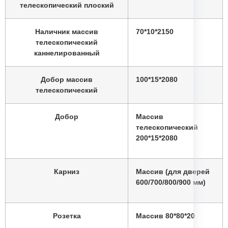
Все полотна производятся с
телескопический плоский
50 мм
шагом в размерах
Наличник массив
70*10*2150
полотна высотой 2000
телескопический
Стандартными по высоте
мм
каннелированный
считаются
Добор массив
100*15*2080
полотна шириной 600 /
Стандартными по ширине
телескопический
700 / 800 / 900 мм
считаются
Добор
Массив
телескопический
наценка 20%
Нестандарты по высоте:
200*15*2080
950 / 1000 мм —
Нестандарты по ширине:
Карниз
Массив (для дверей
наценка 10%
600/700/800/900 мм)
наценка 30%
Погонаж длиной 2400 мм:
Розетка
Массив 80*80*20