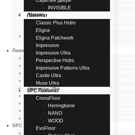
Скрытые двери
Калевочная серия
INVISIBLE
Массив
Ламинат
Массив ольхи
Classic Plus Hidro
Массив дуба
Eligna
Скрытые двери
Eligna Patchwork
INVISIBLE
Impressive
Ламинат
Impressive Ultra
Classic Plus Hidro
Perspective Hidro
Eligna
Impressive Patterns Ultra
Eligna Patchwork
Castle Ultra
Impressive
Muse Ultra
Impressive Ultra
SPC Ламинат
Perspective Hidro
CronaFloor
Impressive Patterns Ultra
Herringbone
Castle Ultra
NANO
Muse Ultra
WOOD
SPC Ламинат
EvoFloor
CronaFloor