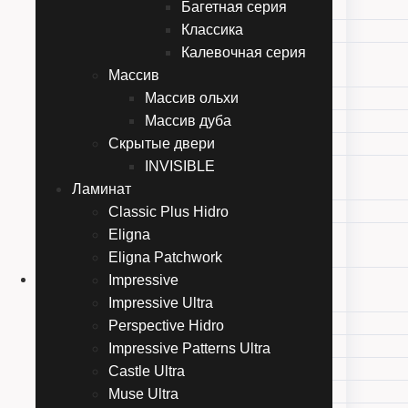
Багетная серия
Moderno
Классика
Storia
Калевочная серия
Лайндор
Массив
Погонажная серия
Массив ольхи
Багетная серия
Массив дуба
Классика
Скрытые двери
Калевочная серия
INVISIBLE
Массив
Ламинат
Массив ольхи
Classic Plus Hidro
Массив дуба
Eligna
Скрытые двери
Eligna Patchwork
INVISIBLE
Ламинат
Impressive
Classic Plus Hidro
Impressive Ultra
Eligna
Perspective Hidro
Eligna Patchwork
Impressive Patterns Ultra
Impressive
Castle Ultra
Impressive Ultra
Muse Ultra