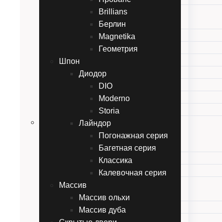
Обердвери
Brillians
Twins
Берлин
Перфетто
Magnetika
Gemelli
Геометрия
Прованс
Шпон
Brillians
Диодор
Берлин
DIO
Magnetika
Moderno
Геометрия
Storia
Шпон
Лайндор
Диодор
Погонажная серия
DIO
Багетная серия
Moderno
Классика
Storia
Калевочная серия
Лайндор
Массив
Погонажная серия
Массив ольхи
Багетная серия
Массив дуба
Классика