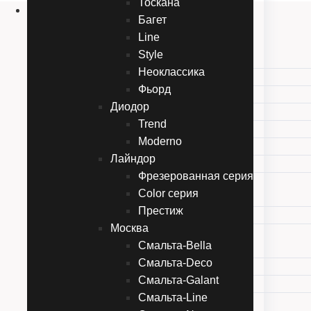
Тоскана
Двери
Багет
Эмаль
Line
Карельские двери
Style
Прованc
Неоклассика
Тоскана
Фьорд
Багет
Диодор
Line
Trend
Style
Moderno
Неоклассика
Лайндор
Фьорд
Фрезерованная серия
Диодор
Color серия
Trend
Престиж
Moderno
Москва
Лайндор
Смальта-Bella
Фрезерованная серия
Смальта-Deco
Color серия
Смальта-Galant
Престиж
Смальта-Line
Москва