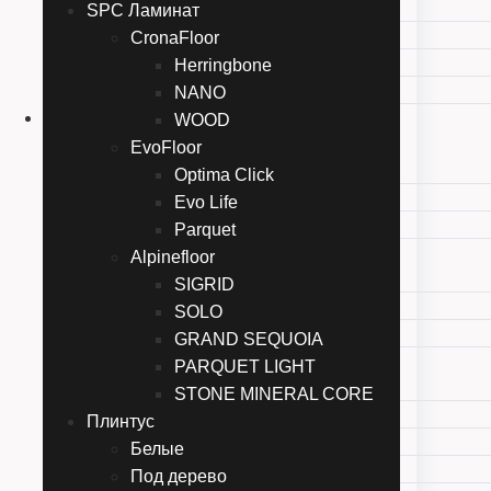
Perspective Hidro
SPC Ламинат
Impressive Patterns Ultra
CronaFloor
Castle Ultra
Herringbone
Muse Ultra
NANO
SPC Ламинат
WOOD
CronaFloor
EvoFloor
Herringbone
Optima Click
NANO
Evo Life
WOOD
Parquet
EvoFloor
Alpinefloor
Optima Click
SIGRID
Evo Life
SOLO
Parquet
GRAND SEQUOIA
Alpinefloor
PARQUET LIGHT
SIGRID
STONE MINERAL CORE
SOLO
Плинтус
GRAND SEQUOIA
Белые
PARQUET LIGHT
Под дерево