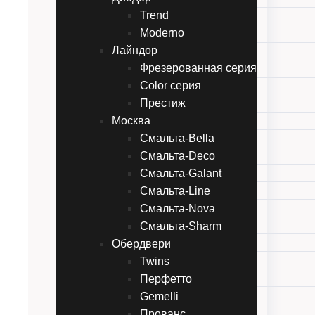
Trend
Line
Moderno
Style
Лайндор
Неоклассика
Фрезерованная серия
Фьорд
Color серия
Диодор
Престиж
Trend
Москва
Moderno
Смальта-Bella
Лайндор
Смальта-Deco
Фрезерованная серия
Смальта-Galant
Color серия
Смальта-Line
Престиж
Смальта-Nova
Москва
Смальта-Bella
Смальта-Sharm
Обердвери
Смальта-Deco
Смальта-Galant
Twins
Смальта-Line
Перфетто
Смальта-Nova
Gemelli
Смальта-Sharm
Прованс