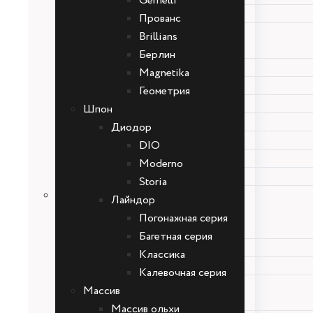
Gemelli
Смальта-Sharm
Прованс
Обердвери
Brillians
Twins
Берлин
Перфетто
Magnetika
Gemelli
Геометрия
Прованс
Шпон
Brillians
Диодор
Берлин
DIO
Magnetika
Moderno
Геометрия
Storia
Шпон
Лайндор
Диодор
Погонажная серия
DIO
Багетная серия
Moderno
Классика
Storia
Калевочная серия
Лайндор
Массив
Погонажная серия
Массив ольхи