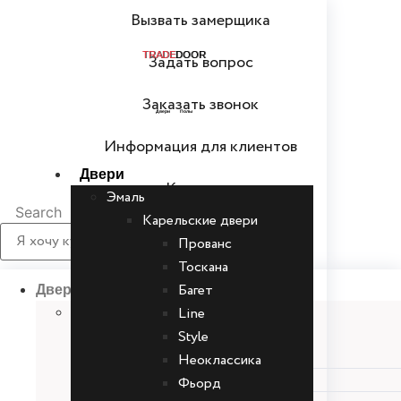
Перейти
Вызвать замерщика
к
содержимому
TRADE
DOOR
Задать вопрос
Заказать звонок
Двери Полы
Информация для клиентов
Двери
Контакты
Эмаль
Search
Карельские двери
Прованc
Тоскана
Багет
Двери
Line
Эмаль
Карельские двери
Style
Прованc
Неоклассика
Тоскана
Фьорд