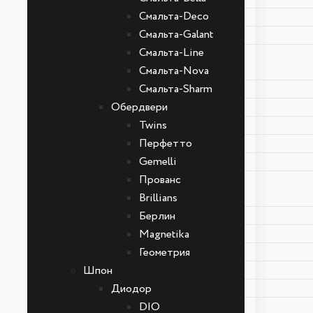
Фрезерованная серия
Смальта-Deco
Color серия
Смальта-Galant
Престиж
Смальта-Line
Москва
Смальта-Nova
Смальта-Bella
Смальта-Sharm
Смальта-Deco
Обердвери
Смальта-Galant
Twins
Смальта-Line
Перфетто
Смальта-Nova
Gemelli
Смальта-Sharm
Прованс
Обердвери
Brillians
Twins
Берлин
Перфетто
Magnetika
Gemelli
Геометрия
Прованс
Шпон
Brillians
Диодор
Берлин
DIO
Magnetika