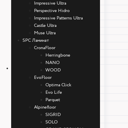
Classic Plus Hidro
Impressive Ultra
Eligna
Perspective Hidro
Eligna Patchwork
Impressive Patterns Ultra
Impressive
Castle Ultra
Impressive Ultra
Muse Ultra
Perspective Hidro
SPC Ламинат
Impressive Patterns Ultra
CronaFloor
Castle Ultra
Herringbone
Muse Ultra
NANO
SPC Ламинат
WOOD
CronaFloor
EvoFloor
Herringbone
Optima Click
NANO
Evo Life
WOOD
Parquet
EvoFloor
Alpinefloor
Optima Click
SIGRID
Evo Life
SOLO
Parquet