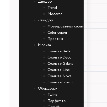
Багет
Диодор
Line
Trend
Style
Moderno
Неоклассика
Лайндор
Фьорд
Фрезерованная серия
Диодор
Color серия
Trend
Престиж
Moderno
Москва
Лайндор
Смальта-Bella
Фрезерованная серия
Смальта-Deco
Color серия
Смальта-Galant
Престиж
Смальта-Line
Москва
Смальта-Nova
Смальта-Bella
Смальта-Sharm
Смальта-Deco
Обердвери
Смальта-Galant
Twins
Смальта-Line
Перфетто
Смальта-Nova