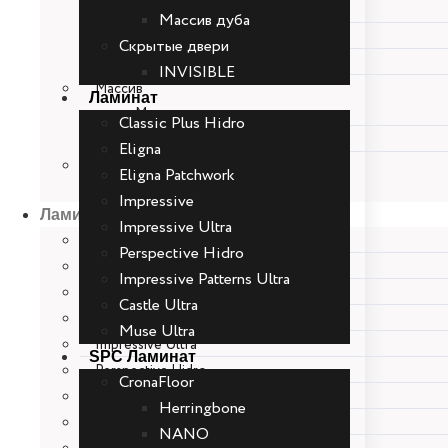
Багетная серия
Массив дуба
Классика
Скрытые двери
Калевочная серия
INVISIBLE
Массив
Ламинат
Массив ольхи
Classic Plus Hidro
Массив дуба
Eligna
Скрытые двери
Eligna Patchwork
INVISIBLE
Impressive
Ламинат
Impressive Ultra
Classic Plus Hidro
Perspective Hidro
Eligna
Impressive Patterns Ultra
Eligna Patchwork
Castle Ultra
Impressive
Muse Ultra
Impressive Ultra
SPC Ламинат
Perspective Hidro
CronaFloor
Impressive Patterns Ultra
Herringbone
Castle Ultra
NANO