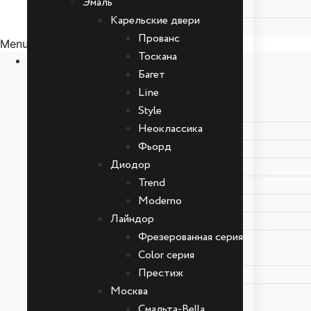
Эмаль
Под дерево
Карельские двери
Под покраску
Прованc
Menu
Тоскана
Двери
Багет
Эмаль
Line
Карельские двери
Style
Прованc
Неоклассика
Тоскана
Фьорд
Багет
Диодор
Line
Trend
Style
Moderno
Неоклассика
Лайндор
Фьорд
Фрезерованная серия
Диодор
Color серия
Trend
Престиж
Moderno
Москва
Лайндор
Смальта-Bella