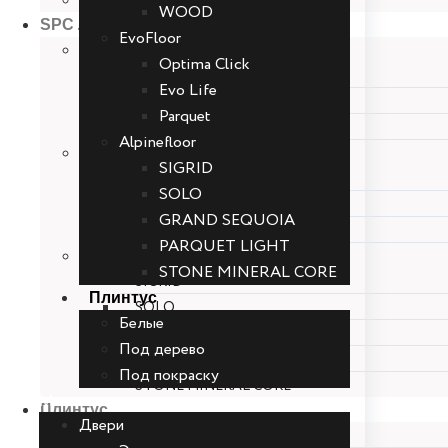
Muse Ultra
WOOD
SPC Ламинат
EvoFloor
CronaFloor
Optima Click
Herringbone
Evo Life
NANO
Parquet
WOOD
Alpinefloor
EvoFloor
SIGRID
Optima Click
SOLO
Evo Life
GRAND SEQUOIA
Parquet
PARQUET LIGHT
Alpinefloor
STONE MINERAL CORE
SIGRID
Плинтус
SOLO
Белые
GRAND SEQUOIA
Под дерево
PARQUET LIGHT
Под покраску
STONE MINERAL CORE
Menu
Плинтус
Двери
Белые