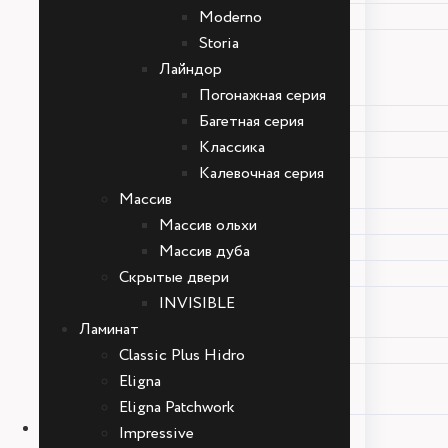
Moderno
Геометрия
Storia
Шпон
Лайндор
Диодор
DIO
Погонажная серия
Moderno
Багетная серия
Storia
Классика
Лайндор
Калевочная серия
Погонажная серия
Массив
Багетная серия
Массив ольхи
Классика
Массив дуба
Калевочная серия
Скрытые двери
Массив
INVISIBLE
Массив ольхи
Ламинат
Массив дуба
Classic Plus Hidro
Скрытые двери
Eligna
INVISIBLE
Eligna Patchwork
Ламинат
Impressive