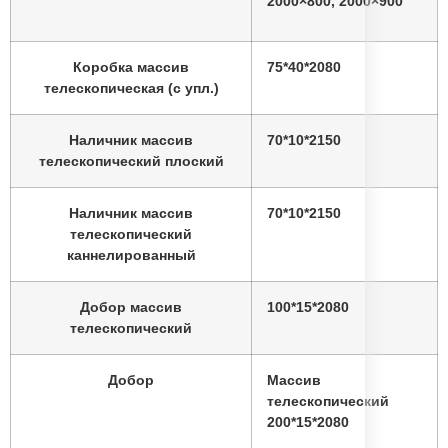
2000×800, 2000×900
Массив 110*80*20
Цоколь
Коробка массив
75*40*2080
телескопическая (с упл.)
Массив 33*08*2000
Притвор
Наличник массив
70*10*2150
Все полотна производятся с
50 мм
телескопический плоский
шагом в размерах
Наличник массив
70*10*2150
полотна высотой 2000
телескопический
Стандартными по высоте
мм
каннелированный
считаются
Добор массив
100*15*2080
полотна шириной 600 /
Стандартными по ширине
телескопический
700 / 800 / 900 мм
считаются
Добор
Массив
наценка 20%
телескопический
Нестандарты по высоте:
200*15*2080