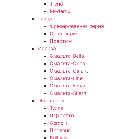
Trend
Moderno
Лайндор
Фрезерованная серия
Color серия
Престиж
Москва
Смальта-Bella
Смальта-Deco
Смальта-Galant
Смальта-Line
Смальта-Nova
Смальта-Sharm
Обердвери
Twins
Перфетто
Gemelli
Прованс
Brillians