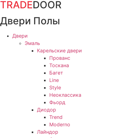
TRADE
DOOR
Перейти
к
Двери Полы
содержимому
Двери
Эмаль
Карельские двери
Прованc
Тоскана
Багет
Line
Style
Неоклассика
Фьорд
Диодор
Trend
Moderno
Лайндор