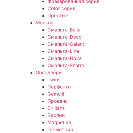
Фрезерованная серия
Color серия
Престиж
Москва
Смальта-Bella
Смальта-Deco
Смальта-Galant
Смальта-Line
Смальта-Nova
Смальта-Sharm
Обердвери
Twins
Перфетто
Gemelli
Прованс
Brillians
Берлин
Magnetika
Геометрия