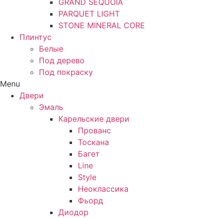
GRAND SEQUOIA
PARQUET LIGHT
STONE MINERAL CORE
Плинтус
Белые
Под дерево
Под покраску
Menu
Двери
Эмаль
Карельские двери
Прованc
Тоскана
Багет
Line
Style
Неоклассика
Фьорд
Диодор