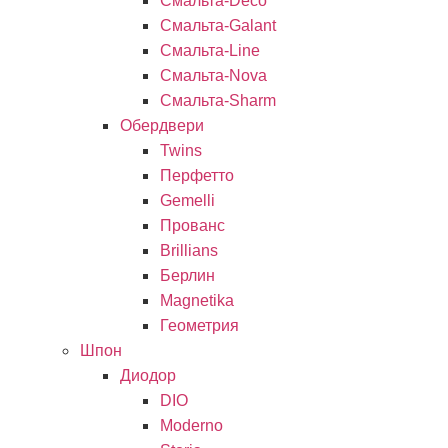
Смальта-Deco
Смальта-Galant
Смальта-Line
Смальта-Nova
Смальта-Sharm
Обердвери
Twins
Перфетто
Gemelli
Прованс
Brillians
Берлин
Magnetika
Геометрия
Шпон
Диодор
DIO
Moderno