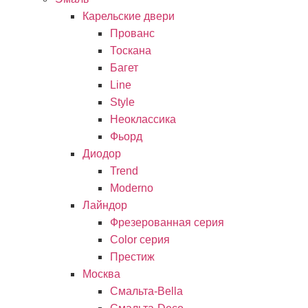
Карельские двери
Прованc
Тоскана
Багет
Line
Style
Неоклассика
Фьорд
Диодор
Trend
Moderno
Лайндор
Фрезерованная серия
Color серия
Престиж
Москва
Смальта-Bella