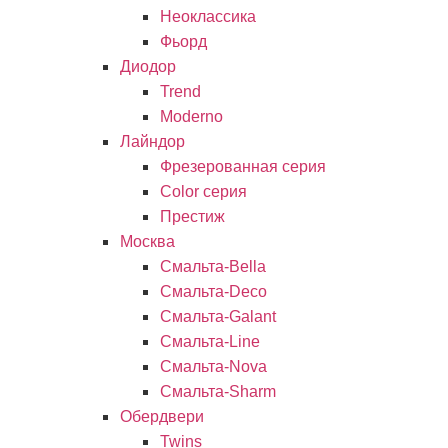
Неоклассика
Фьорд
Диодор
Trend
Moderno
Лайндор
Фрезерованная серия
Color серия
Престиж
Москва
Смальта-Bella
Смальта-Deco
Смальта-Galant
Смальта-Line
Смальта-Nova
Смальта-Sharm
Обердвери
Twins