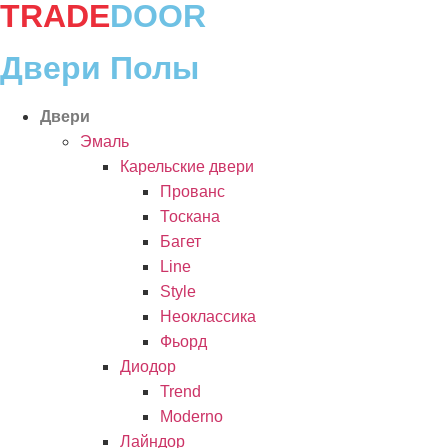
TRADE
DOOR
Двери Полы
Двери
Эмаль
Карельские двери
Прованc
Тоскана
Багет
Line
Style
Неоклассика
Фьорд
Диодор
Trend
Moderno
Лайндор