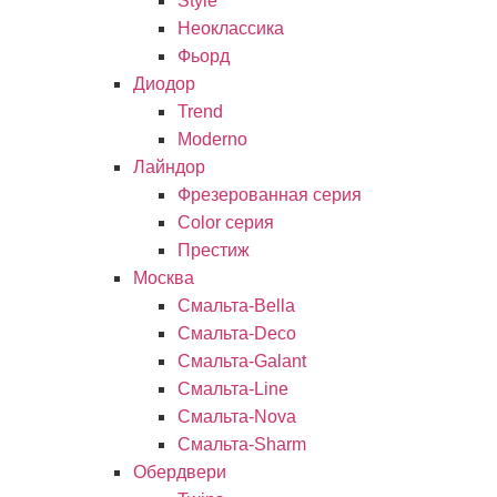
Style
Неоклассика
Фьорд
Диодор
Trend
Moderno
Лайндор
Фрезерованная серия
Color серия
Престиж
Москва
Смальта-Bella
Смальта-Deco
Смальта-Galant
Смальта-Line
Смальта-Nova
Смальта-Sharm
Обердвери