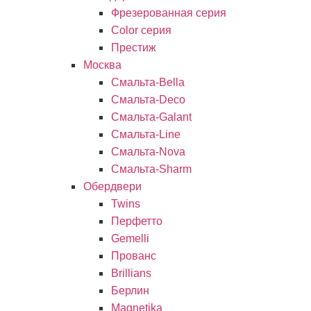
Фрезерованная серия
Color серия
Престиж
Москва
Смальта-Bella
Смальта-Deco
Смальта-Galant
Смальта-Line
Смальта-Nova
Смальта-Sharm
Обердвери
Twins
Перфетто
Gemelli
Прованс
Brillians
Берлин
Magnetika