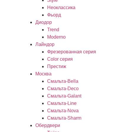
Style
Неоклассика
Фьорд
Диодор
Trend
Moderno
Лайндор
Фрезерованная серия
Color серия
Престиж
Москва
Смальта-Bella
Смальта-Deco
Смальта-Galant
Смальта-Line
Смальта-Nova
Смальта-Sharm
Обердвери