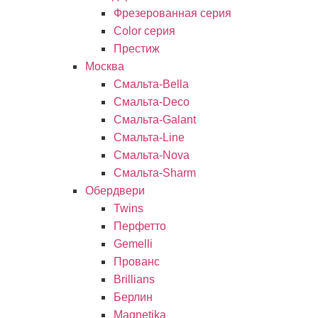
Фрезерованная серия
Color серия
Престиж
Москва
Смальта-Bella
Смальта-Deco
Смальта-Galant
Смальта-Line
Смальта-Nova
Смальта-Sharm
Обердвери
Twins
Перфетто
Gemelli
Прованс
Brillians
Берлин
Magnetika