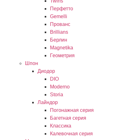
Twins
Перфетто
Gemelli
Прованс
Brillians
Берлин
Magnetika
Геометрия
Шпон
Диодор
DIO
Moderno
Storia
Лайндор
Погонажная серия
Багетная серия
Классика
Калевочная серия