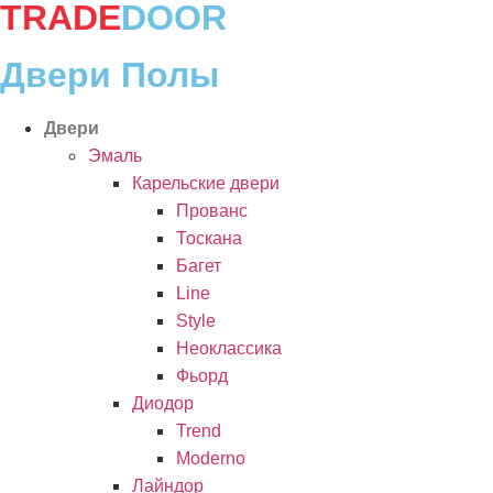
TRADE
DOOR
Двери Полы
Двери
Эмаль
Карельские двери
Прованc
Тоскана
Багет
Line
Style
Неоклассика
Фьорд
Диодор
Trend
Moderno
Лайндор