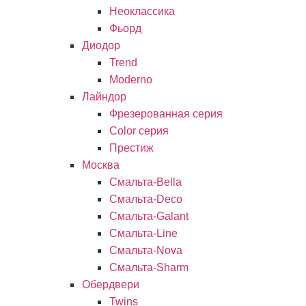
Неоклассика
Фьорд
Диодор
Trend
Moderno
Лайндор
Фрезерованная серия
Color серия
Престиж
Москва
Смальта-Bella
Смальта-Deco
Смальта-Galant
Смальта-Line
Смальта-Nova
Смальта-Sharm
Обердвери
Twins