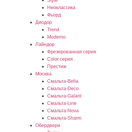
Style
Неоклассика
Фьорд
Диодор
Trend
Moderno
Лайндор
Фрезерованная серия
Color серия
Престиж
Москва
Смальта-Bella
Смальта-Deco
Смальта-Galant
Смальта-Line
Смальта-Nova
Смальта-Sharm
Обердвери