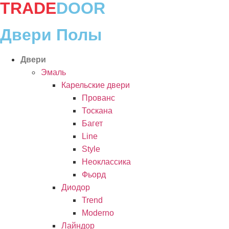
TRADE
DOOR
Двери Полы
Двери
Эмаль
Карельские двери
Прованc
Тоскана
Багет
Line
Style
Неоклассика
Фьорд
Диодор
Trend
Moderno
Лайндор