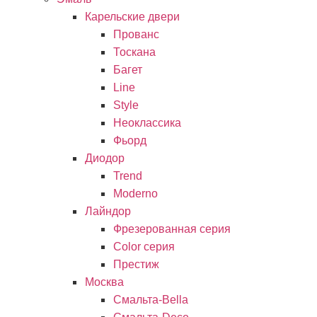
Карельские двери
Прованc
Тоскана
Багет
Line
Style
Неоклассика
Фьорд
Диодор
Trend
Moderno
Лайндор
Фрезерованная серия
Color серия
Престиж
Москва
Смальта-Bella