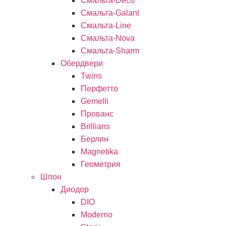
Смальта-Deco
Смальта-Galant
Смальта-Line
Смальта-Nova
Смальта-Sharm
Обердвери
Twins
Перфетто
Gemelli
Прованс
Brillians
Берлин
Magnetika
Геометрия
Шпон
Диодор
DIO
Moderno