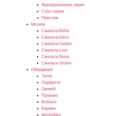
Фрезерованная серия
Color серия
Престиж
Москва
Смальта-Bella
Смальта-Deco
Смальта-Galant
Смальта-Line
Смальта-Nova
Смальта-Sharm
Обердвери
Twins
Перфетто
Gemelli
Прованс
Brillians
Берлин
Magnetika